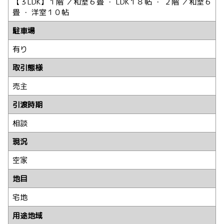
【３LDK】１階 ／和室６畳 ・ LDK１８帖 ・ ２階 ／和室６
畳 ・ 洋室１０帖
駐車場
有り
取引態様
売主
引渡時期
相談
現況
空家
地目
宅地
用途地域