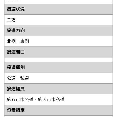
接道状況
二方
接道方向
北側・東側
接道間口
接道種別
公道・私道
接道幅員
約６ｍ巾公道・約３ｍ巾私道
位置指定